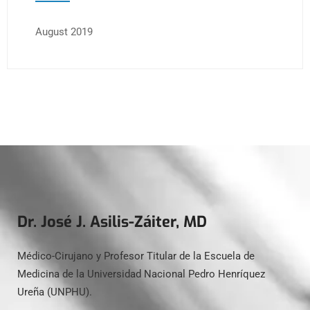
August 2019
Dr. José J. Asilis-Záiter, MD
Médico-Cirujano y Profesor Titular de la Escuela de
Medicina de la Universidad Nacional Pedro Henríquez
Ureña (UNPHU).